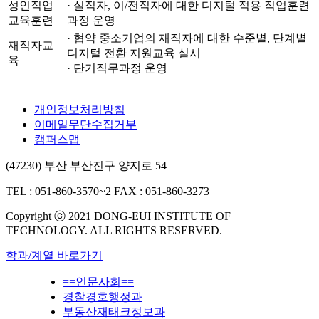
성인직업
· 실직자, 이/전직자에 대한 디지털 적용 직업훈련
교육훈련
과정 운영
· 협약 중소기업의 재직자에 대한 수준별, 단계별
재직자교
디지털 전환 지원교육 실시
육
· 단기직무과정 운영
개인정보처리방침
이메일무단수집거부
캠퍼스맵
(47230) 부산 부산진구 양지로 54
TEL : 051-860-3570~2
FAX : 051-860-3273
Copyright ⓒ 2021 DONG-EUI INSTITUTE OF
TECHNOLOGY. ALL RIGHTS RESERVED.
학과/계열 바로가기
==인문사회==
경찰경호행정과
부동산재태크정보과