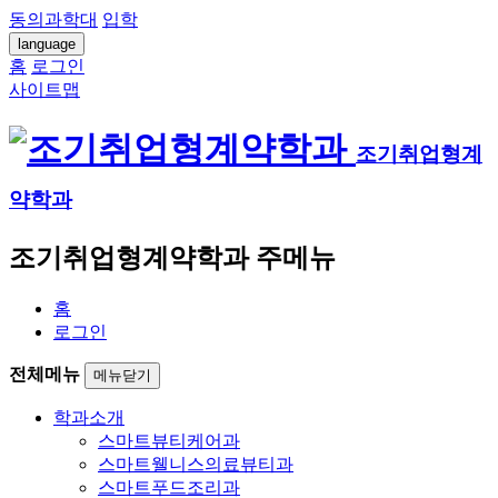
동의과학대
입학
language
홈
로그인
사이트맵
조기취업형계
약학과
조기취업형계약학과 주메뉴
홈
로그인
전체메뉴
메뉴닫기
학과소개
스마트뷰티케어과
스마트웰니스의료뷰티과
스마트푸드조리과