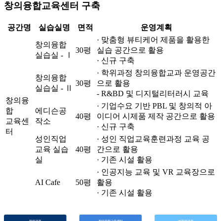
창의융합교육센터 구축
공간명
실습실명
면적
운영계획
· 맞춤형 뷰티케어 제품을 활용한
창의융합
30평
실습 공간으로 활용
실습실 - Ⅰ
· 신규 구축
· 학위과정 창의융합교과 운영공간
창의융합
30평
으로 활용
실습실 - Ⅱ
- R&BD 및 디지털리터러시 교육
창의융
· 기업수요 기반 PBL 및 창의적 아
합
에디슨공
40평
이디어 시제품 제작 공간으로 활용
교육센
작소
· 신규 구축
터
성인직업
· 성인 직업교육훈련과정 교육 공
교육 실습
40평
간으로 활용
실
· 기존 시설 활용
· 인공지능 교육 및 VR 교육장으로
AI Cafe
50평
활용
· 기존 시설 활용