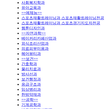
사회복지학과
유아교육과
==예체능==
스포츠재활트레이닝과 스포츠재활트레이닝전공
스포츠재활트레이닝과 스포츠경기지도자전공
웹툰디자인과
==자연과학==
베이커리카페산업과
외식조리산업과
의료피부미용과
헤어뷰티과
==보건==
간호학과
물리치료과
방사선과
보건행정과
응급구조과
임상병리과
한방약재과
==공학==
기계공학과